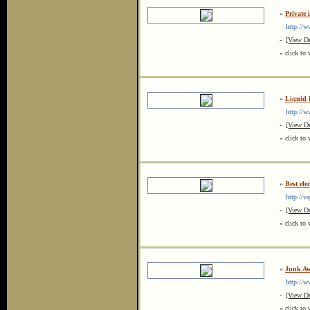
»
Private 
http://www
-
[View De
« click to 
»
Liquid 
http://www
-
[View De
« click to 
»
Best elec
http://va
-
[View De
« click to 
»
Junk Aw
http://ww
-
[View De
« click to 