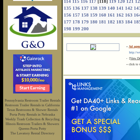
114
115
116
117
[118]
119
120
121
12
135
136
137
138
139
140
141
142
14
156
157
158
159
160
161
162
163
16
177
178
179
180
181
182
183
184
18
198
199
200
»
Ad agen
http://ww
-
[View De
« click to 
Pennsylvania Restroom Trailer Rentals
Restroom Trailer Rentals in California
Texas Restrooms & Shower Rentals
Porta Potty Rentals in Nebraska
Weekly Trash Collection & Recycling
Illinois Restroom Trailers & Showers
Queens Porta Potty
The Lavatory Rental Directory