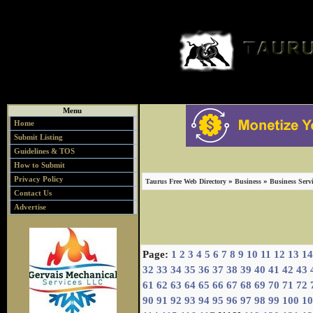
Menu
Home
Submit Listing
Guidelines & TOS
How to Submit
Privacy Policy
»
»
Taurus Free Web Directory
Business
Business Servi
Contact Us
Advertise
Page:
1
2
3
4
5
6
7
8
9
10
11
12
13
14
32
33
34
35
36
37
38
39
40
41
42
43
61
62
63
64
65
66
67
68
69
70
71
72
90
91
92
93
94
95
96
97
98
99
100
10