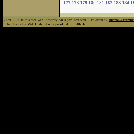
177
178
179
180
181
182
183
184
1
© 2012-26 Taurus Free Web Directory. All Rights Reserved. | Powered by:
qlWebDS Premiu
Thumbnails by:
Website thumbnails provided by BitPixels