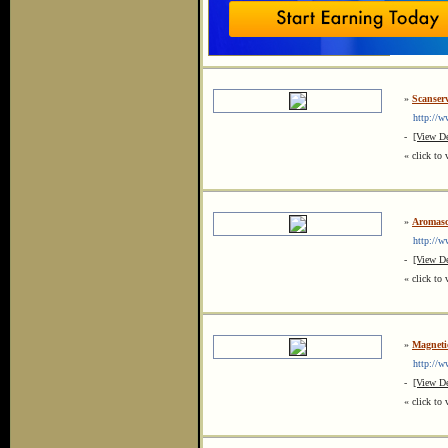
»
Scanser
http://ww
-
[View De
« click to 
»
Aromasc
http://www
-
[View De
« click to 
»
Magneti
http://www
-
[View De
« click to 