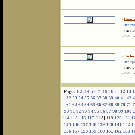
»
Chemica
http://ww
-
[View De
« click to 
»
The bes
http://go
-
[View De
« click to 
Page:
1
2
3
4
5
6
7
8
9
10
11
12
13
1
32
33
34
35
36
37
38
39
40
41
42
4
61
62
63
64
65
66
67
68
69
70
71
7
90
91
92
93
94
95
96
97
98
99
100
114
115
116
117
[118]
119
120
121
1
135
136
137
138
139
140
141
142
1
156
157
158
159
160
161
162
163
1