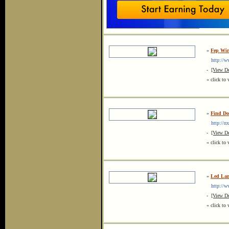
»
Fep Wir
http://ww
-
[View De
« click to 
»
Find Doc
http://nx
-
[View De
« click to 
»
Led Lam
http://ww
-
[View De
« click to 