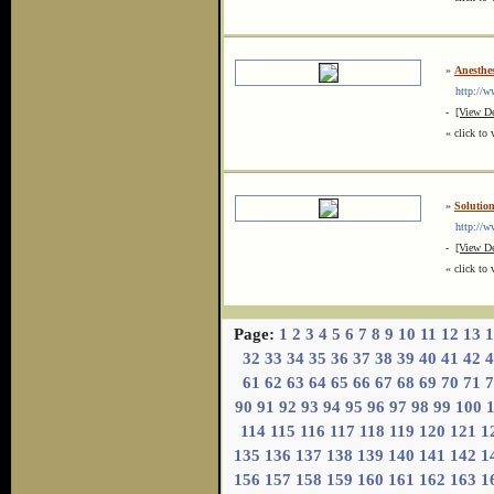
»
Anesthe
http://ww
-
[View De
« click to 
»
Soluti
http://ww
-
[View De
« click to 
Page:
1
2
3
4
5
6
7
8
9
10
11
12
13
1
32
33
34
35
36
37
38
39
40
41
42
4
61
62
63
64
65
66
67
68
69
70
71
7
90
91
92
93
94
95
96
97
98
99
100
114
115
116
117
118
119
120
121
1
135
136
137
138
139
140
141
142
1
156
157
158
159
160
161
162
163
1