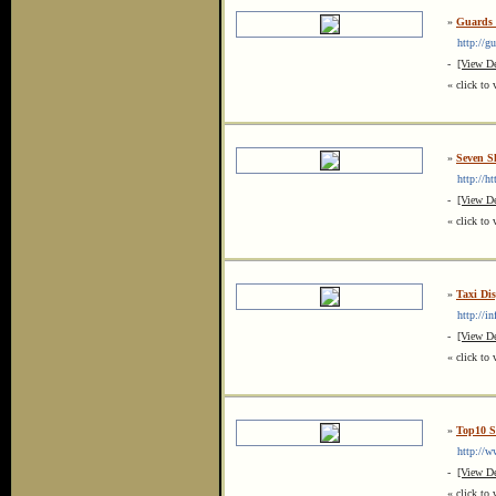
»
Guards I
http://gu
-
[View De
« click to 
»
Seven S
http://htt
-
[View De
« click to 
»
Taxi Di
http://inf
-
[View De
« click to 
»
Top10 S
http://www
-
[View De
« click to 