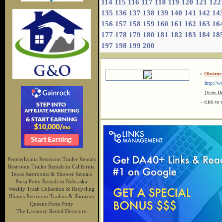
114
115
116
117
118
119
120
121
122
135
136
137
138
139
140
141
142
14
156
157
158
159
160
161
162
163
16
177
178
179
180
181
182
183
184
18
197
198
199
200
»
Obstruct
http://ww
-
[View De
« click to 
Pennsylvania Restroom Trailer Rentals
Restroom Trailer Rentals in California
Texas Restrooms & Shower Rentals
Porta Potty Rentals in Nebraska
Weekly Trash Collection & Recycling
Illinois Restroom Trailers & Showers
Queens Porta Potty
The Lavatory Rental Directory