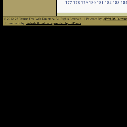
177
178
179
180
181
182
183
18
© 2012-26 Taurus Free Web Directory. All Rights Reserved. | Powered by:
qlWebDS Premiu
Thumbnails by:
Website thumbnails provided by BitPixels