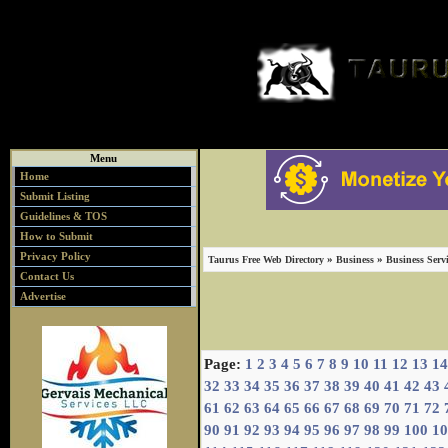
Menu
Home
Submit Listing
Guidelines & TOS
How to Submit
Privacy Policy
»
»
Taurus Free Web Directory
Business
Business Servi
Contact Us
Advertise
Page:
1
2
3
4
5
6
7
8
9
10
11
12
13
14
32
33
34
35
36
37
38
39
40
41
42
43
61
62
63
64
65
66
67
68
69
70
71
72
90
91
92
93
94
95
96
97
98
99
100
10