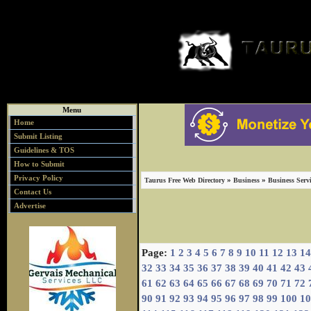
Menu
Home
Submit Listing
Guidelines & TOS
How to Submit
Privacy Policy
»
»
Taurus Free Web Directory
Business
Business Servi
Contact Us
Advertise
Page:
1
2
3
4
5
6
7
8
9
10
11
12
13
14
32
33
34
35
36
37
38
39
40
41
42
43
61
62
63
64
65
66
67
68
69
70
71
72
90
91
92
93
94
95
96
97
98
99
100
10