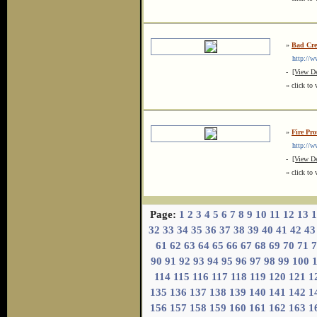
»
Bad Cre
http://ww
-
[View De
« click to 
»
Fire Pro
http://ww
-
[View De
« click to 
Page:
1
2
3
4
5
6
7
8
9
10
11
12
13
1
32
33
34
35
36
37
38
39
40
41
42
43
61
62
63
64
65
66
67
68
69
70
71
7
90
91
92
93
94
95
96
97
98
99
100
114
115
116
117
118
119
120
121
1
135
136
137
138
139
140
141
142
1
156
157
158
159
160
161
162
163
1