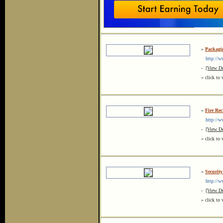
»
Packagin
http://ww
-
[View De
« click to 
»
Fire Re
http://ww
-
[View De
« click to 
»
Securit
http://ww
-
[View De
« click to 