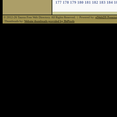
177
178
179
180
181
182
183
184
1
© 2012-26 Taurus Free Web Directory. All Rights Reserved. | Powered by:
qlWebDS Premiu
Thumbnails by:
Website thumbnails provided by BitPixels