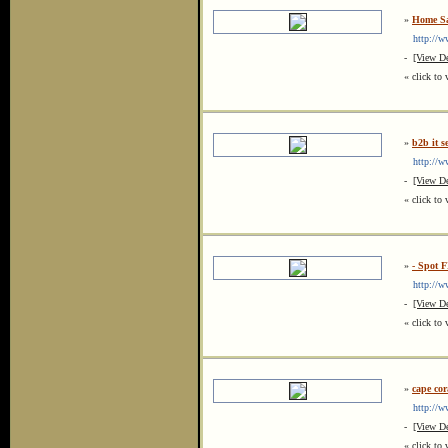
»
Home Saf
http://ww
-
[View De
« click to 
»
b2b it s
http://ww
-
[View De
« click to 
»
- Spot F
http://ww
-
[View De
« click to 
»
cape cor
http://ww
-
[View De
« click to 