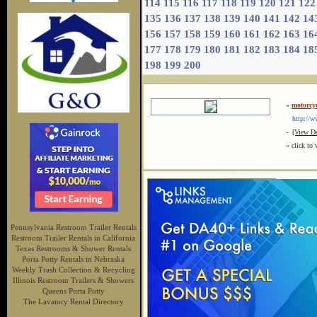
114
115
116
117
118
119
120
121
122
135
136
137
138
139
140
141
142
14
156
157
158
159
160
161
162
163
16
177
178
179
180
181
182
183
184
18
198
199
200
»
motorcy
http://ww
-
[View De
« click to 
Pennsylvania Restroom Trailer Rentals
Restroom Trailer Rentals in California
Texas Restrooms & Shower Rentals
Porta Potty Rentals in Nebraska
Weekly Trash Collection & Recycling
Illinois Restroom Trailers & Showers
Queens Porta Potty
The Lavatory Rental Directory