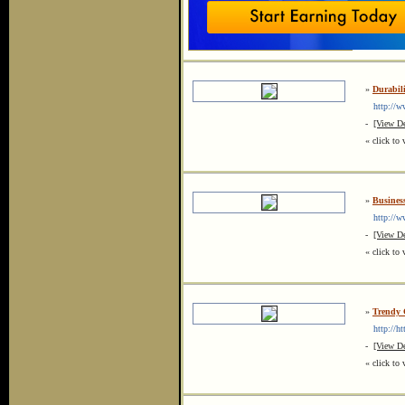
»
Durabil
http://ww
-
[View De
« click to 
»
Busines
http://w
-
[View De
« click to 
»
Trendy 
http://htt
-
[View De
« click to 