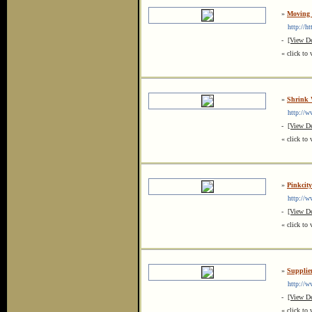
»
Moving 
http://ht
-
[View De
« click to 
»
Shrink 
http://ww
-
[View De
« click to 
»
Pinkcity
http://ww
-
[View De
« click to 
»
Supplie
http://ww
-
[View De
« click to 