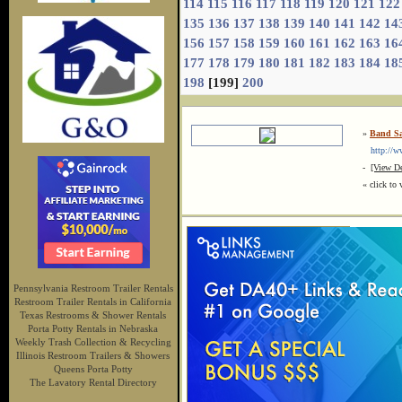
114
115
116
117
118
119
120
121
122
135
136
137
138
139
140
141
142
14
156
157
158
159
160
161
162
163
16
177
178
179
180
181
182
183
184
18
198
[199]
200
»
Band Sa
http://www
-
[View De
« click to 
Pennsylvania Restroom Trailer Rentals
Restroom Trailer Rentals in California
Texas Restrooms & Shower Rentals
Porta Potty Rentals in Nebraska
Weekly Trash Collection & Recycling
Illinois Restroom Trailers & Showers
Queens Porta Potty
The Lavatory Rental Directory