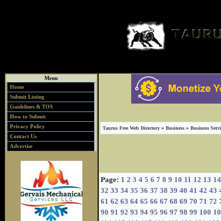
Menu
Home
Submit Listing
Guidelines & TOS
How to Submit
Privacy Policy
»
»
Taurus Free Web Directory
Business
Business Servi
Contact Us
Advertise
Page:
1
2
3
4
5
6
7
8
9
10
11
12
13
14
32
33
34
35
36
37
38
39
40
41
42
43
61
62
63
64
65
66
67
68
69
70
71
72
90
91
92
93
94
95
96
97
98
99
100
10