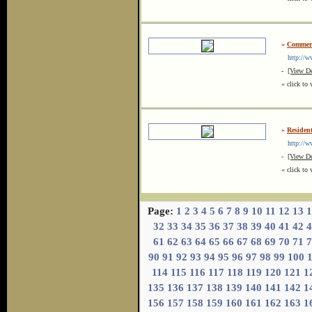
»
Commerci
http://ww
-
[View De
« click to 
»
Residen
http://www
-
[View De
« click to 
Page:
1
2
3
4
5
6
7
8
9
10
11
12
13
1
32
33
34
35
36
37
38
39
40
41
42
4
61
62
63
64
65
66
67
68
69
70
71
7
90
91
92
93
94
95
96
97
98
99
100
114
115
116
117
118
119
120
121
1
135
136
137
138
139
140
141
142
1
156
157
158
159
160
161
162
163
1