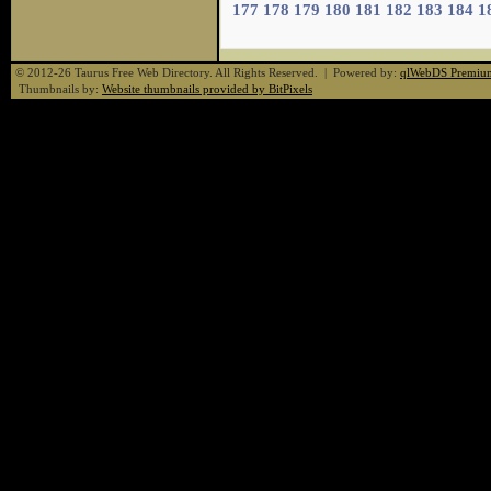
177
178
179
180
181
182
183
184
1
© 2012-26 Taurus Free Web Directory. All Rights Reserved. | Powered by:
qlWebDS Premiu
Thumbnails by:
Website thumbnails provided by BitPixels