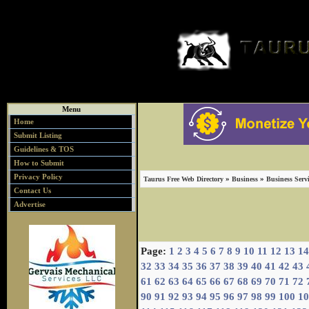
Menu
Home
Submit Listing
Guidelines & TOS
How to Submit
Privacy Policy
»
»
Taurus Free Web Directory
Business
Business Servi
Contact Us
Advertise
Page:
1
2
3
4
5
6
7
8
9
10
11
12
13
14
32
33
34
35
36
37
38
39
40
41
42
43
61
62
63
64
65
66
67
68
69
70
71
72
90
91
92
93
94
95
96
97
98
99
100
10