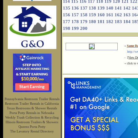
114
115
116
117
118
119
120
121
122
135
136
137
138
139
140
141
142
14
156
157
158
159
160
161
162
163
16
177
178
179
180
181
182
183
184
18
198
199
200
»
Same Da
http://ww
-
[View De
« click to 
Pennsylvania Restroom Trailer Rentals
Restroom Trailer Rentals in California
Texas Restrooms & Shower Rentals
Porta Potty Rentals in Nebraska
Weekly Trash Collection & Recycling
Illinois Restroom Trailers & Showers
Queens Porta Potty
The Lavatory Rental Directory