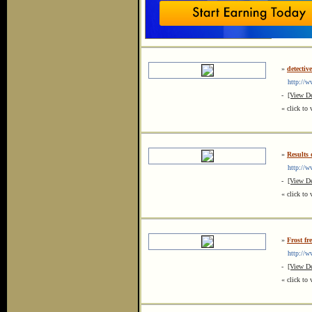
»
detectiv
http://ww
-
[View De
« click to 
»
Results
http://ww
-
[View De
« click to 
»
Frost fre
http://www
-
[View De
« click to 