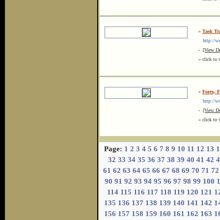
»
Task Tr
http://ww
-
[View De
« click to 
»
Forex, F
http://w
-
[View De
« click to 
Page:
1
2
3
4
5
6
7
8
9
10
11
12
13
1
32
33
34
35
36
37
38
39
40
41
42
4
61
62
63
64
65
66
67
68
69
70
71
72
90
91
92
93
94
95
96
97
98
99
100
114
115
116
117
118
119
120
121
1
135
136
137
138
139
140
141
142
1
156
157
158
159
160
161
162
163
1