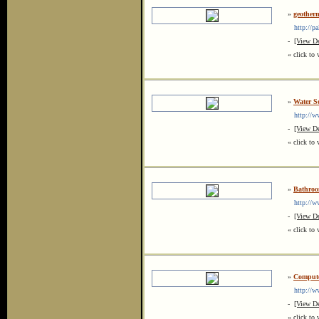
»
geotherm
http://pa
-
[View De
« click to 
»
Water So
http://www
-
[View De
« click to 
»
Bathroo
http://www
-
[View De
« click to 
»
Compute
http://ww
-
[View De
« click to 