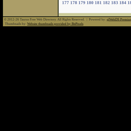
177
178
179
180
181
182
183
184
1
© 2012-26 Taurus Free Web Directory. All Rights Reserved. | Powered by:
qlWebDS Premiu
Thumbnails by:
Website thumbnails provided by BitPixels